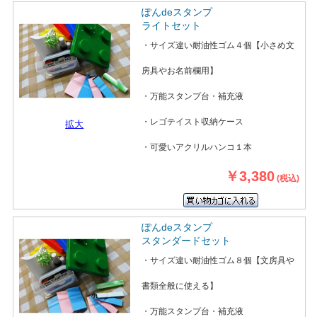
ぽんdeスタンプ
ライトセット
・サイズ違い耐油性ゴム４個【小さめ文
房具やお名前欄用】
・万能スタンプ台・補充液
・レゴテイスト収納ケース
拡大
・可愛いアクリルハンコ１本
￥3,380
(税込)
ぽんdeスタンプ
スタンダードセット
・サイズ違い耐油性ゴム８個【文房具や
書類全般に使える】
・万能スタンプ台・補充液