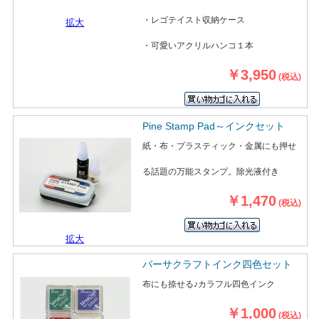
・レゴテイスト収納ケース
拡大
・可愛いアクリルハンコ１本
￥3,950
(税込)
Pine Stamp Pad～インクセット
紙・布・プラスティック・金属にも押せ
る話題の万能スタンプ。除光液付き
￥1,470
(税込)
拡大
バーサクラフトインク四色セット
布にも捺せる♪カラフル四色インク
￥1,000
(税込)