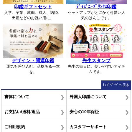
印鑑ギフトセット
ﾃﾞｨｽﾞﾆｰﾌﾟﾘﾝｾｽ印鑑
入学、卒業、就職、成人、結婚、
セットアップがとにかく可愛い人
出産などのお祝い用に。
気のはんこです。
デザイン・開運印鑑
先生スタンプ
運気を呼び込む、品格ある一本
先生の毎日に、使いやすいアイテ
を。
ムです。
ﾄｯﾌﾟﾍﾟｰｼﾞへ戻る
書体について
外国人印鑑について
お支払い/送料/返品
安心の10年保証
ご利用規約
カスタマーサポート