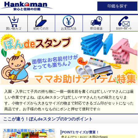
印鑑を探す
買い物カゴ
初めての方
お支払方法
即日発送
ｶｽﾀﾏｰｻﾎﾟｰﾄ
入園・入学にて子共の持ち物に一個一個名前を書くのは忙しいママさんには厳
しい作業ですよね。ぽんdeスタンプは忙しいママさんたちの味方となりま
す。小物サイズから大きなサイズの物まで対応できるゴム印がセットになった
商品です。お子様の色々なものにポンと押せて便利です☆
ここが違う！ぽんdeスタンプの3つのポイント
POINT1:サイズが豊富！
色えんぴつ・おはじき用(2×5mm)