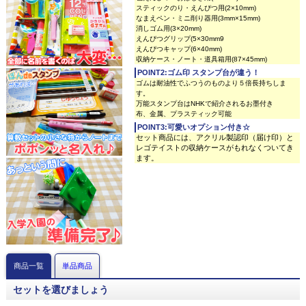
スティックのり・えんぴつ用(2×10mm)
なまえペン・ミニ削り器用(3mm×15mm)
消しゴム用(3×20mm)
えんぴつグリップ(5×30mm9
えんぴつキャップ(6×40mm)
収納ケース・ノート・道具箱用(87×45mm)
POINT2:ゴム印 スタンプ台が違う！
ゴムは耐油性でふつうのものより５倍長持ちしま
す。
万能スタンプ台はNHKで紹介されるお墨付き
布、金属、プラスティック可能
POINT3:可愛いオプション付き☆
セット商品には、アクリル製認印（届け印）と
レゴテイストの収納ケースがもれなくついてき
ます。
商品一覧
単品商品
セットを選びましょう