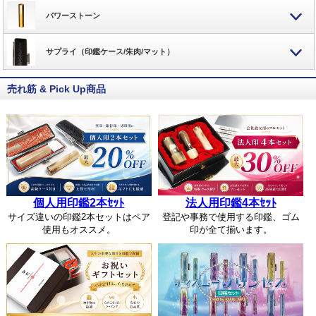
パワーストーン
サプライ（印鑑ケース/朱肉/マット）
売れ筋 & Pick Up商品
個人用印鑑2本ｾｯﾄ
法人用印鑑4本ｾｯﾄ
サイズ違いの印鑑2本セットはペア
登記や事務で使用する印鑑、ゴム
使用もオススメ。
印が全て揃います。