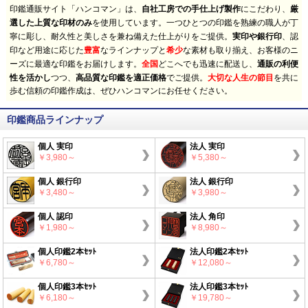
印鑑通販サイト「ハンコマン」は、
自社工房での手仕上げ製作
にこだわり、
厳
選した上質な印材のみ
を使用しています。一つひとつの印鑑を熟練の職人が丁
寧に彫し、耐久性と美しさを兼ね備えた仕上がりをご提供。
実印や銀行印
、認
印など用途に応じた
豊富
なラインナップと
希少
な素材も取り揃え、お客様のニ
ーズに最適な印鑑をお届けします。
全国
どこへでも迅速に配送し、
通販の利便
性を活かし
つつ、
高品質な印鑑を適正価格
でご提供。
大切な人生の節目
を共に
歩む信頼の印鑑作成は、ぜひハンコマンにお任せください。
印鑑商品ラインナップ
個人 実印
法人 実印
￥3,980～
￥5,380～
個人 銀行印
法人 銀行印
￥3,480～
￥3,980～
個人 認印
法人 角印
￥1,980～
￥8,980～
個人印鑑2本ｾｯﾄ
法人印鑑2本ｾｯﾄ
￥6,780～
￥12,080～
個人印鑑3本ｾｯﾄ
法人印鑑3本ｾｯﾄ
￥6,180～
￥19,780～