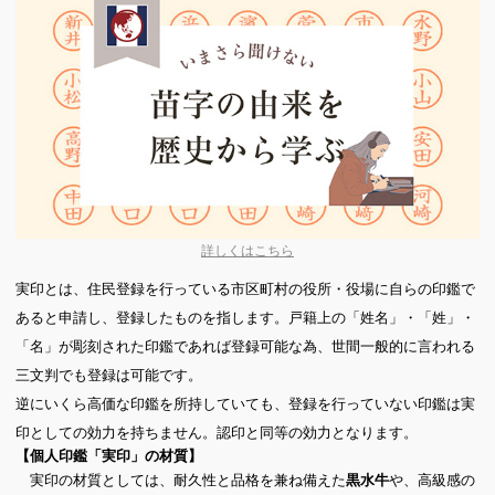
詳しくはこちら
実印とは、住民登録を行っている市区町村の役所・役場に自らの印鑑で
あると申請し、登録したものを指します。戸籍上の「姓名」・「姓」・
「名」が彫刻された印鑑であれば登録可能な為、世間一般的に言われる
三文判でも登録は可能です。
逆にいくら高価な印鑑を所持していても、登録を行っていない印鑑は実
印としての効力を持ちません。認印と同等の効力となります。
【個人印鑑「実印」の材質】
実印の材質としては、耐久性と品格を兼ね備えた
や、高級感の
黒水牛