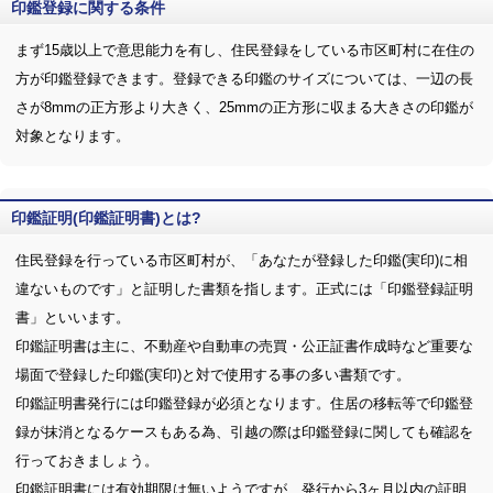
印鑑登録に関する条件
まず15歳以上で意思能力を有し、住民登録をしている市区町村に在住の
方が印鑑登録できます。登録できる印鑑のサイズについては、一辺の長
さが8mmの正方形より大きく、25mmの正方形に収まる大きさの印鑑が
対象となります。
印鑑証明(印鑑証明書)とは?
住民登録を行っている市区町村が、「あなたが登録した印鑑(実印)に相
違ないものです」と証明した書類を指します。正式には「印鑑登録証明
書」といいます。
印鑑証明書は主に、不動産や自動車の売買・公正証書作成時など重要な
場面で登録した印鑑(実印)と対で使用する事の多い書類です。
印鑑証明書発行には印鑑登録が必須となります。住居の移転等で印鑑登
録が抹消となるケースもある為、引越の際は印鑑登録に関しても確認を
行っておきましょう。
印鑑証明書には有効期限は無いようですが、発行から3ヶ月以内の証明