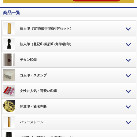
商品一覧
個人印（実印/銀行印/認印/セット）
法人印（登記印/銀行印/角印/副印）
チタン印鑑
ゴム印・スタンプ
女性に人気・可愛い印鑑
開運印・姓名判断
パワーストーン