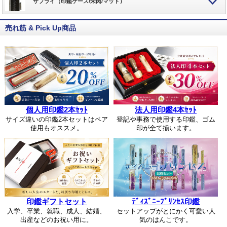
サプライ（印鑑ケース/朱肉/マット）
売れ筋 & Pick Up商品
個人用印鑑2本ｾｯﾄ
法人用印鑑4本ｾｯﾄ
サイズ違いの印鑑2本セットはペア
登記や事務で使用する印鑑、ゴム
使用もオススメ。
印が全て揃います。
印鑑ギフトセット
ﾃﾞｨｽﾞﾆｰﾌﾟﾘﾝｾｽ印鑑
入学、卒業、就職、成人、結婚、
セットアップがとにかく可愛い人
出産などのお祝い用に。
気のはんこです。