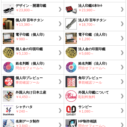
デザイン・開運印鑑
法人印鑑4本ｾｯﾄ
￥23,800～
￥23,980～
個人印 百年チタン
法人印 百年チタン
￥13,380～
￥18,700～
電子印鑑（個人印）
電子印鑑（法人印）
￥980～
￥1,280～
個人金の印面印鑑
法人金の印面印鑑
￥5,130～
￥5,680～
姓名判断（個人印）
姓名判断（法人印）
問合せフォームへ
問合せフォームへ
個人印プレビュー
角印プレビュー
事前確認ツール
事前確認ツール
外国人向け日本土産
外国人印鑑について
￥4,450～
彫刻料無料
シャチハタ
サンビー
￥240～
￥1,080～
名刺データ制作
HP制作相談
￥3,840～
問合せフォームへ