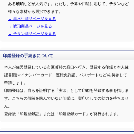
ある
などが人気です。ただし、予算や用途に応じて、
など
琥珀
チタン
様々な素材から選択できます。
→ 黒水牛商品ページを見る
→ 琥珀商品ページを見る
→ チタン商品ページを見る
印鑑登録の手続きについて
本人が住民登録している市区町村の窓口へ行き、登録する印鑑と本人確
認書類(マイナンバーカード、運転免許証、パスポートなど)を持参して
申請します。
印鑑登録は、自らを証明する「実印」として印鑑を登録する事を指しま
す。こちらの段階を踏んでいない印鑑は、実印としての効力を持ちませ
ん。
登録後「印鑑登録証」または「印鑑登録カード」が発行されます。