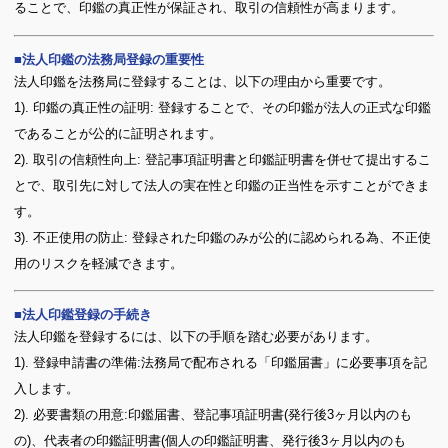
ることで、印鑑の真正性が保証され、取引の信頼性が高まります。
法人印鑑の法務局登録の重要性
法人印鑑を法務局に登録することは、以下の理由から重要です。
1). 印鑑の真正性の証明: 登録することで、その印鑑が法人の正式な印鑑
であることが公的に証明されます。
2). 取引の信頼性向上: 登記事項証明書と印鑑証明書を併せて提出するこ
とで、取引先に対して法人の実在性と印鑑の正当性を示すことができま
す。
3). 不正使用の防止: 登録された印鑑のみが公的に認められる為、不正使
用のリスクを軽減できます。
法人印鑑登録の手続き
法人印鑑を登録するには、以下の手順を踏む必要があります。
1). 登録申請書の準備:法務局で配布される「印鑑届書」に必要事項を記
入します。
2). 必要書類の用意:印鑑届書、登記事項証明書(発行後3ヶ月以内のも
の)、代表者の印鑑証明書(個人の印鑑証明書、発行後3ヶ月以内のも