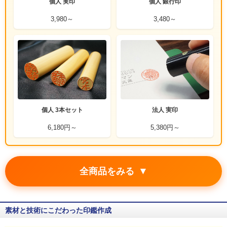
個人 実印
個人 銀行印
3,980～
3,480～
個人 3本セット
法人 実印
6,180円～
5,380円～
▼
全商品をみる
素材と技術にこだわった印鑑作成