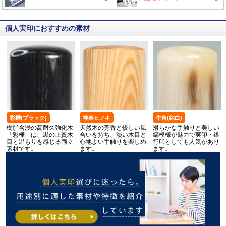
個人実印におすすめの素材
彩樺(ブラック)
神楽ヒノキ
牛角(純白)
樹脂含浸の高耐久強化木
天然木の芳香と優しい風
滑らかな手触りと美しい
「彩樺」は、黒の上質木
合いを持ち、淡い木目と
縞模様が魅力で実印・銀
目と温もりを感じる両立
心地よい手触りを楽しめ
行印としても人気があり
素材です。
ます。
ます。