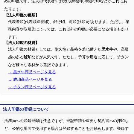
めの印鑑です。法人の代表者印(代表取締役印)や銀行印などがこれにあ
たります。
【法人印鑑の種類】
代表者印(代表取締役印)、銀行印、角印(社印)があります。ただし、業
務内容や取引先によっては、これ以外の印鑑が必要になる場合もあり
ます。
【法人印鑑の材質】
法人印鑑の材質としては、耐久性と品格を兼ね備えた
や、高級
黒水牛
感のある
などが人気です。ただし、予算や用途に応じて、
琥珀
チタン
など様々な素材から選択できます。
→ 黒水牛商品ページを見る
→ 琥珀商品ページを見る
→ チタン商品ページを見る
法人印鑑の登録について
法務局への印鑑登録は任意ですが、登記申請や重要な契約書への押印な
ど、公的な場面で使用する場合は登録することをお勧めします。登録す