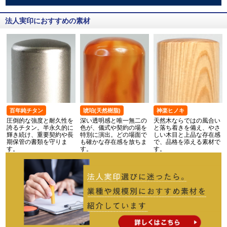
法人実印におすすめの素材
百年純チタン
琥珀(天然樹脂)
神楽ヒノキ
圧倒的な強度と耐久性を
深い透明感と唯一無二の
天然木ならではの風合い
誇るチタン。半永久的に
色が、儀式や契約の場を
と落ち着きを備え、やさ
輝き続け、重要契約や長
特別に演出。どの場面で
しい木目と上品な存在感
期保管の書類を守りま
も確かな存在感を放ちま
で、品格を添える素材で
す。
す。
す。