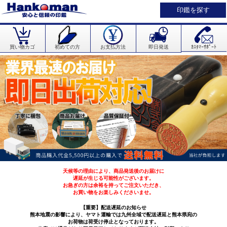
印鑑を探す
買い物カゴ
初めての方
お支払方法
即日発送
ｶｽﾀﾏｰｻﾎﾟｰﾄ
天候等の理由により、商品発送後のお届けに
遅延が生じる可能性がございます。
お急ぎの方は余裕を持ってご注文いただき、
お買い物をお楽しみくださいませ。
【重要】配送遅延のお知らせ
熊本地震の影響により、ヤマト運輸では九州全域で配送遅延と熊本県宛の
お荷物は荷受け停止となっております。