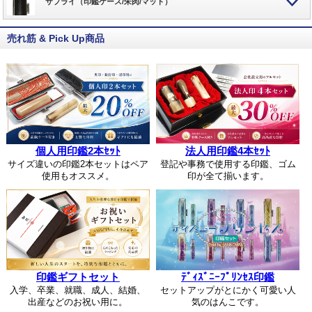
サプライ（印鑑ケース/朱肉/マット）
売れ筋 & Pick Up商品
個人用印鑑2本ｾｯﾄ
法人用印鑑4本ｾｯﾄ
サイズ違いの印鑑2本セットはペア
登記や事務で使用する印鑑、ゴム
使用もオススメ。
印が全て揃います。
印鑑ギフトセット
ﾃﾞｨｽﾞﾆｰﾌﾟﾘﾝｾｽ印鑑
入学、卒業、就職、成人、結婚、
セットアップがとにかく可愛い人
出産などのお祝い用に。
気のはんこです。