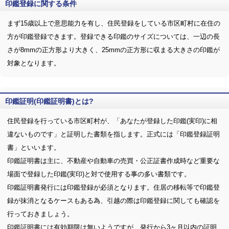
印鑑登録に関する条件
まず15歳以上で意思能力を有し、住民登録をしている市区町村に在住の
方が印鑑登録できます。登録できる印鑑のサイズについては、一辺の長
さが8mmの正方形より大きく、25mmの正方形に収まる大きさの印鑑が
対象となります。
印鑑証明(印鑑証明書)とは?
住民登録を行っている市区町村が、「あなたが登録した印鑑(実印)に相
違ないものです」と証明した書類を指します。正式には「印鑑登録証明
書」といいます。
印鑑証明書は主に、不動産や自動車の売買・公正証書作成時など重要な
場面で登録した印鑑(実印)と対で使用する事の多い書類です。
印鑑証明書発行には印鑑登録が必須となります。住居の移転等で印鑑登
録が抹消となるケースもある為、引越の際は印鑑登録に関しても確認を
行っておきましょう。
印鑑証明書には有効期限は無いようですが、発行から3ヶ月以内の証明