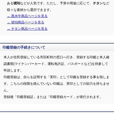
ある
などが人気です。ただし、予算や用途に応じて、
など
琥珀
チタン
様々な素材から選択できます。
→ 黒水牛商品ページを見る
→ 琥珀商品ページを見る
→ チタン商品ページを見る
印鑑登録の手続きについて
本人が住民登録している市区町村の窓口へ行き、登録する印鑑と本人確
認書類(マイナンバーカード、運転免許証、パスポートなど)を持参して
申請します。
印鑑登録は、自らを証明する「実印」として印鑑を登録する事を指しま
す。こちらの段階を踏んでいない印鑑は、実印としての効力を持ちませ
ん。
登録後「印鑑登録証」または「印鑑登録カード」が発行されます。