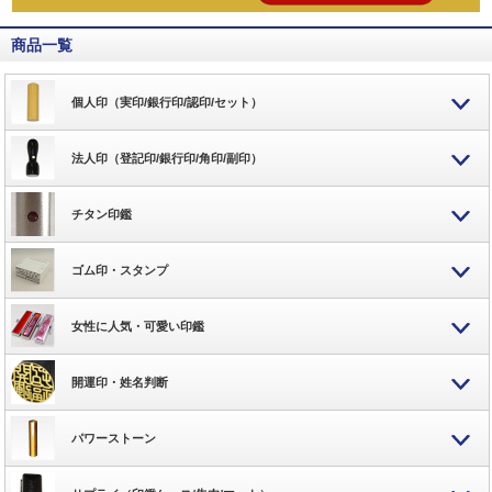
商品一覧
個人印（実印/銀行印/認印/セット）
法人印（登記印/銀行印/角印/副印）
チタン印鑑
ゴム印・スタンプ
女性に人気・可愛い印鑑
開運印・姓名判断
パワーストーン