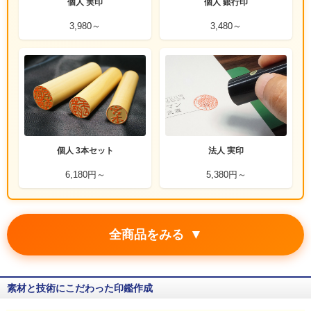
個人 実印
個人 銀行印
3,980～
3,480～
個人 3本セット
法人 実印
6,180円～
5,380円～
▼
全商品をみる
素材と技術にこだわった印鑑作成