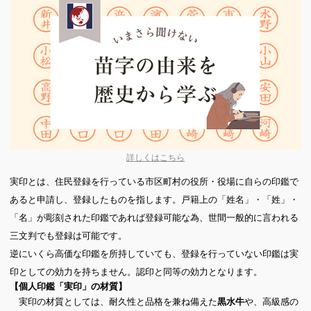
詳しくはこちら
実印とは、住民登録を行っている市区町村の役所・役場に自らの印鑑で
あると申請し、登録したものを指します。戸籍上の「姓名」・「姓」・
「名」が彫刻された印鑑であれば登録可能な為、世間一般的に言われる
三文判でも登録は可能です。
逆にいくら高価な印鑑を所持していても、登録を行っていない印鑑は実
印としての効力を持ちません。認印と同等の効力となります。
【個人印鑑「実印」の材質】
実印の材質としては、耐久性と品格を兼ね備えた
や、高級感の
黒水牛