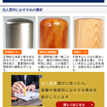
法人実印におすすめの素材
百年純チタン
琥珀(天然樹脂)
神楽ヒノキ
圧倒的な強度と耐久性を
深い透明感と唯一無二の
天然木ならではの風合い
誇るチタン。半永久的に
色が、儀式や契約の場を
と落ち着きを備え、やさ
輝き続け、重要契約や長
特別に演出。どの場面で
しい木目と上品な存在感
期保管の書類を守りま
も確かな存在感を放ちま
で、品格を添える素材で
す。
す。
す。