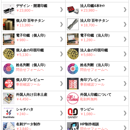
デザイン・開運印鑑
法人印鑑4本ｾｯﾄ
￥23,800～
￥23,980～
個人印 百年チタン
法人印 百年チタン
￥13,380～
￥18,700～
電子印鑑（個人印）
電子印鑑（法人印）
￥980～
￥1,280～
個人金の印面印鑑
法人金の印面印鑑
￥5,130～
￥5,680～
姓名判断（個人印）
姓名判断（法人印）
問合せフォームへ
問合せフォームへ
個人印プレビュー
角印プレビュー
事前確認ツール
事前確認ツール
外国人向け日本土産
外国人印鑑について
￥4,450～
彫刻料無料
シャチハタ
サンビー
￥240～
￥1,080～
名刺データ制作
HP制作相談
￥3,840～
問合せフォームへ