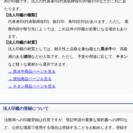
めの印鑑です。法人の代表者印(代表取締役印)や銀行印などがこれにあ
たります。
【法人印鑑の種類】
代表者印(代表取締役印)、銀行印、角印(社印)があります。ただし、業
務内容や取引先によっては、これ以外の印鑑が必要になる場合もあり
ます。
【法人印鑑の材質】
法人印鑑の材質としては、耐久性と品格を兼ね備えた
や、高級
黒水牛
感のある
などが人気です。ただし、予算や用途に応じて、
琥珀
チタン
など様々な素材から選択できます。
→ 黒水牛商品ページを見る
→ 琥珀商品ページを見る
→ チタン商品ページを見る
法人印鑑の登録について
法務局への印鑑登録は任意ですが、登記申請や重要な契約書への押印な
ど、公的な場面で使用する場合は登録することをお勧めします。登録す