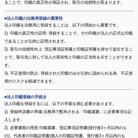
ることで、印鑑の真正性が保証され、取引の信頼性が高まります。
法人印鑑の法務局登録の重要性
法人印鑑を法務局に登録することは、以下の理由から重要です。
1). 印鑑の真正性の証明: 登録することで、その印鑑が法人の正式な印鑑
であることが公的に証明されます。
2). 取引の信頼性向上: 登記事項証明書と印鑑証明書を併せて提出するこ
とで、取引先に対して法人の実在性と印鑑の正当性を示すことができま
す。
3). 不正使用の防止: 登録された印鑑のみが公的に認められる為、不正使
用のリスクを軽減できます。
法人印鑑登録の手続き
法人印鑑を登録するには、以下の手順を踏む必要があります。
1). 登録申請書の準備:法務局で配布される「印鑑届書」に必要事項を記
入します。
2). 必要書類の用意:印鑑届書、登記事項証明書(発行後3ヶ月以内のも
の)、代表者の印鑑証明書(個人の印鑑証明書、発行後3ヶ月以内のも