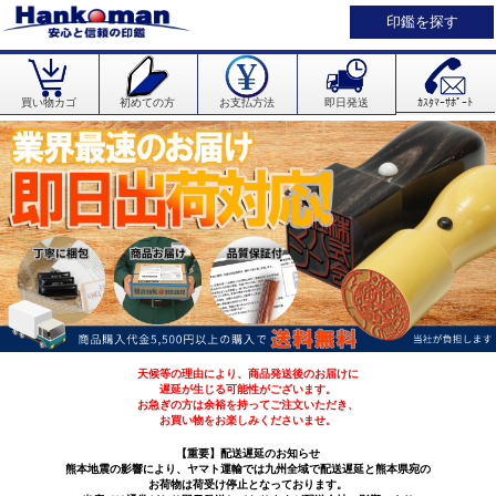
印鑑を探す
買い物カゴ
初めての方
お支払方法
即日発送
ｶｽﾀﾏｰｻﾎﾟｰﾄ
天候等の理由により、商品発送後のお届けに
遅延が生じる可能性がございます。
お急ぎの方は余裕を持ってご注文いただき、
お買い物をお楽しみくださいませ。
【重要】配送遅延のお知らせ
熊本地震の影響により、ヤマト運輸では九州全域で配送遅延と熊本県宛の
お荷物は荷受け停止となっております。