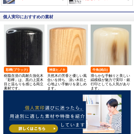
個人実印におすすめの素材
彩樺(ブラック)
神楽ヒノキ
牛角(純白)
樹脂含浸の高耐久強化木
天然木の芳香と優しい風
滑らかな手触りと美しい
「彩樺」は、黒の上質木
合いを持ち、淡い木目と
縞模様が魅力で実印・銀
目と温もりを感じる両立
心地よい手触りを楽しめ
行印としても人気があり
素材です。
ます。
ます。