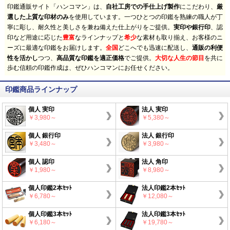
印鑑通販サイト「ハンコマン」は、
自社工房での手仕上げ製作
にこだわり、
厳
選した上質な印材のみ
を使用しています。一つひとつの印鑑を熟練の職人が丁
寧に彫し、耐久性と美しさを兼ね備えた仕上がりをご提供。
実印や銀行印
、認
印など用途に応じた
豊富
なラインナップと
希少
な素材も取り揃え、お客様のニ
ーズに最適な印鑑をお届けします。
全国
どこへでも迅速に配送し、
通販の利便
性を活かし
つつ、
高品質な印鑑を適正価格
でご提供。
大切な人生の節目
を共に
歩む信頼の印鑑作成は、ぜひハンコマンにお任せください。
印鑑商品ラインナップ
個人 実印
法人 実印
￥3,980～
￥5,380～
個人 銀行印
法人 銀行印
￥3,480～
￥3,980～
個人 認印
法人 角印
￥1,980～
￥8,980～
個人印鑑2本ｾｯﾄ
法人印鑑2本ｾｯﾄ
￥6,780～
￥12,080～
個人印鑑3本ｾｯﾄ
法人印鑑3本ｾｯﾄ
￥6,180～
￥19,780～