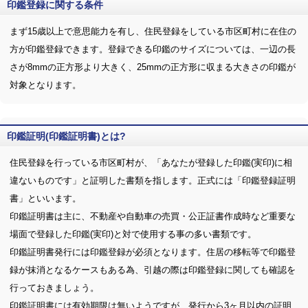
印鑑登録に関する条件
まず15歳以上で意思能力を有し、住民登録をしている市区町村に在住の
方が印鑑登録できます。登録できる印鑑のサイズについては、一辺の長
さが8mmの正方形より大きく、25mmの正方形に収まる大きさの印鑑が
対象となります。
印鑑証明(印鑑証明書)とは?
住民登録を行っている市区町村が、「あなたが登録した印鑑(実印)に相
違ないものです」と証明した書類を指します。正式には「印鑑登録証明
書」といいます。
印鑑証明書は主に、不動産や自動車の売買・公正証書作成時など重要な
場面で登録した印鑑(実印)と対で使用する事の多い書類です。
印鑑証明書発行には印鑑登録が必須となります。住居の移転等で印鑑登
録が抹消となるケースもある為、引越の際は印鑑登録に関しても確認を
行っておきましょう。
印鑑証明書には有効期限は無いようですが、発行から3ヶ月以内の証明