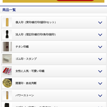
商品一覧
個人印（実印/銀行印/認印/セット）
法人印（登記印/銀行印/角印/副印）
チタン印鑑
ゴム印・スタンプ
女性に人気・可愛い印鑑
開運印・姓名判断
パワーストーン