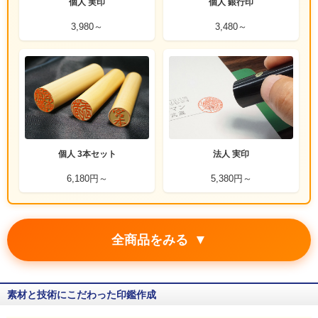
個人 実印
個人 銀行印
3,980～
3,480～
個人 3本セット
法人 実印
6,180円～
5,380円～
▼
全商品をみる
素材と技術にこだわった印鑑作成