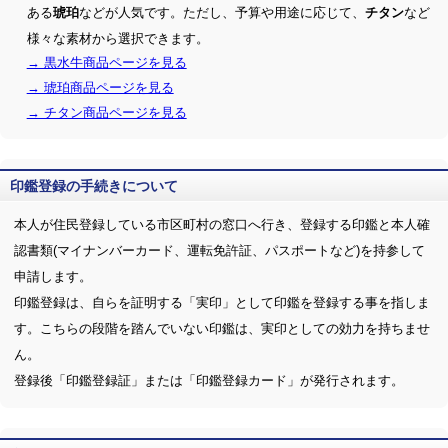
ある
などが人気です。ただし、予算や用途に応じて、
など
琥珀
チタン
様々な素材から選択できます。
→ 黒水牛商品ページを見る
→ 琥珀商品ページを見る
→ チタン商品ページを見る
印鑑登録の手続きについて
本人が住民登録している市区町村の窓口へ行き、登録する印鑑と本人確
認書類(マイナンバーカード、運転免許証、パスポートなど)を持参して
申請します。
印鑑登録は、自らを証明する「実印」として印鑑を登録する事を指しま
す。こちらの段階を踏んでいない印鑑は、実印としての効力を持ちませ
ん。
登録後「印鑑登録証」または「印鑑登録カード」が発行されます。