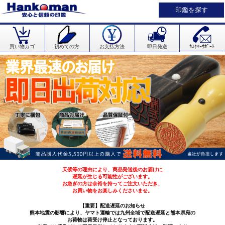
印鑑を探す
買い物カゴ
初めての方
お支払方法
即日発送
ｶｽﾀﾏｰｻﾎﾟｰﾄ
天候等の理由により、商品発送後のお届けに
遅延が生じる可能性がございます。
お急ぎの方は余裕を持ってご注文いただき、
お買い物をお楽しみくださいませ。
【重要】配送遅延のお知らせ
熊本地震の影響により、ヤマト運輸では九州全域で配送遅延と熊本県宛の
お荷物は荷受け停止となっております。