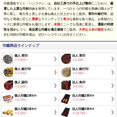
印鑑通販サイト「ハンコマン」は、
自社工房での手仕上げ製作
にこだわり、
厳
選した上質な印材のみ
を使用しています。一つひとつの印鑑を熟練の職人が丁
寧に彫し、耐久性と美しさを兼ね備えた仕上がりをご提供。
実印や銀行印
、認
印など用途に応じた
豊富
なラインナップと
希少
な素材も取り揃え、お客様のニ
ーズに最適な印鑑をお届けします。
全国
どこへでも迅速に配送し、
通販の利便
性を活かし
つつ、
高品質な印鑑を適正価格
でご提供。
大切な人生の節目
を共に
歩む信頼の印鑑作成は、ぜひハンコマンにお任せください。
印鑑商品ラインナップ
個人 実印
法人 実印
￥3,980～
￥5,380～
個人 銀行印
法人 銀行印
￥3,480～
￥3,980～
個人 認印
法人 角印
￥1,980～
￥8,980～
個人印鑑2本ｾｯﾄ
法人印鑑2本ｾｯﾄ
￥6,780～
￥12,080～
個人印鑑3本ｾｯﾄ
法人印鑑3本ｾｯﾄ
￥6,180～
￥19,780～