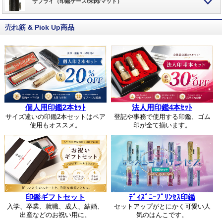
サプライ（印鑑ケース/朱肉/マット）
売れ筋 & Pick Up商品
個人用印鑑2本ｾｯﾄ
法人用印鑑4本ｾｯﾄ
サイズ違いの印鑑2本セットはペア
登記や事務で使用する印鑑、ゴム
使用もオススメ。
印が全て揃います。
印鑑ギフトセット
ﾃﾞｨｽﾞﾆｰﾌﾟﾘﾝｾｽ印鑑
入学、卒業、就職、成人、結婚、
セットアップがとにかく可愛い人
出産などのお祝い用に。
気のはんこです。