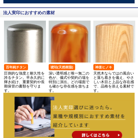
法人実印におすすめの素材
百年純チタン
琥珀(天然樹脂)
神楽ヒノキ
圧倒的な強度と耐久性を
深い透明感と唯一無二の
天然木ならではの風合い
誇るチタン。半永久的に
色が、儀式や契約の場を
と落ち着きを備え、やさ
輝き続け、重要契約や長
特別に演出。どの場面で
しい木目と上品な存在感
期保管の書類を守りま
も確かな存在感を放ちま
で、品格を添える素材で
す。
す。
す。