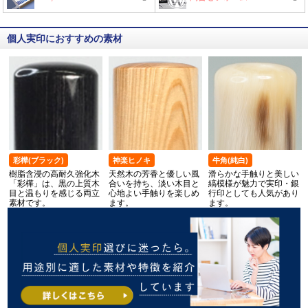
個人実印におすすめの素材
彩樺(ブラック)
神楽ヒノキ
牛角(純白)
樹脂含浸の高耐久強化木
天然木の芳香と優しい風
滑らかな手触りと美しい
「彩樺」は、黒の上質木
合いを持ち、淡い木目と
縞模様が魅力で実印・銀
目と温もりを感じる両立
心地よい手触りを楽しめ
行印としても人気があり
素材です。
ます。
ます。