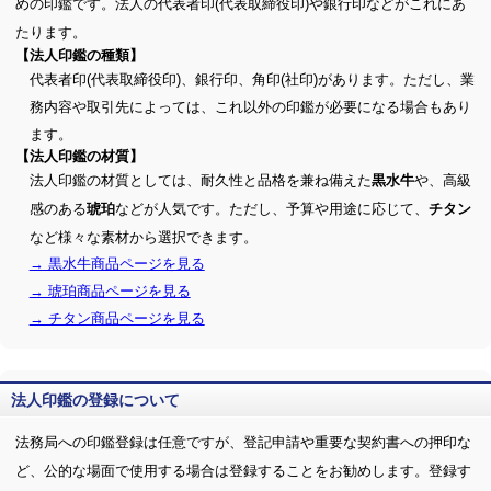
めの印鑑です。法人の代表者印(代表取締役印)や銀行印などがこれにあ
たります。
【法人印鑑の種類】
代表者印(代表取締役印)、銀行印、角印(社印)があります。ただし、業
務内容や取引先によっては、これ以外の印鑑が必要になる場合もあり
ます。
【法人印鑑の材質】
法人印鑑の材質としては、耐久性と品格を兼ね備えた
や、高級
黒水牛
感のある
などが人気です。ただし、予算や用途に応じて、
琥珀
チタン
など様々な素材から選択できます。
→ 黒水牛商品ページを見る
→ 琥珀商品ページを見る
→ チタン商品ページを見る
法人印鑑の登録について
法務局への印鑑登録は任意ですが、登記申請や重要な契約書への押印な
ど、公的な場面で使用する場合は登録することをお勧めします。登録す