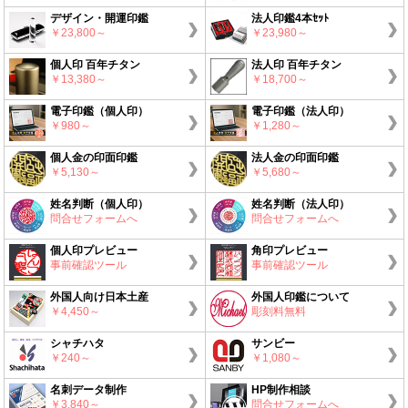
デザイン・開運印鑑
法人印鑑4本ｾｯﾄ
￥23,800～
￥23,980～
個人印 百年チタン
法人印 百年チタン
￥13,380～
￥18,700～
電子印鑑（個人印）
電子印鑑（法人印）
￥980～
￥1,280～
個人金の印面印鑑
法人金の印面印鑑
￥5,130～
￥5,680～
姓名判断（個人印）
姓名判断（法人印）
問合せフォームへ
問合せフォームへ
個人印プレビュー
角印プレビュー
事前確認ツール
事前確認ツール
外国人向け日本土産
外国人印鑑について
￥4,450～
彫刻料無料
シャチハタ
サンビー
￥240～
￥1,080～
名刺データ制作
HP制作相談
￥3,840～
問合せフォームへ