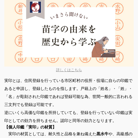
詳しくはこちら
実印とは、住民登録を行っている市区町村の役所・役場に自らの印鑑で
あると申請し、登録したものを指します。戸籍上の「姓名」・「姓」・
「名」が彫刻された印鑑であれば登録可能な為、世間一般的に言われる
三文判でも登録は可能です。
逆にいくら高価な印鑑を所持していても、登録を行っていない印鑑は実
印としての効力を持ちません。認印と同等の効力となります。
【個人印鑑「実印」の材質】
実印の材質としては、耐久性と品格を兼ね備えた
や、高級感の
黒水牛