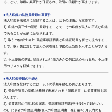
ることで、印鑑の真正性が保証され、取引の信頼性が高まります。
法人印鑑の法務局登録の重要性
法人印鑑を法務局に登録することは、以下の理由から重要です。
1). 印鑑の真正性の証明: 登録することで、その印鑑が法人の正式な印鑑
であることが公的に証明されます。
2). 取引の信頼性向上: 登記事項証明書と印鑑証明書を併せて提出するこ
とで、取引先に対して法人の実在性と印鑑の正当性を示すことができま
す。
3). 不正使用の防止: 登録された印鑑のみが公的に認められる為、不正使
用のリスクを軽減できます。
法人印鑑登録の手続き
法人印鑑を登録するには、以下の手順を踏む必要があります。
1). 登録申請書の準備:法務局で配布される「印鑑届書」に必要事項を記
入します。
2). 必要書類の用意:印鑑届書、登記事項証明書(発行後3ヶ月以内のも
の)、代表者の印鑑証明書(個人の印鑑証明書、発行後3ヶ月以内のも